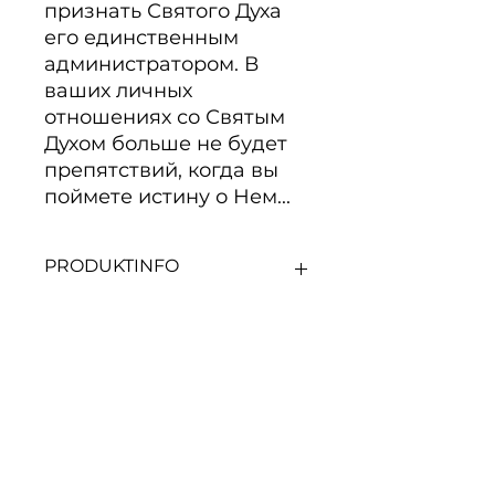
признать Святого Духа 
его единственным 
администратором. В 
ваших личных 
отношениях со Святым 
Духом больше не будет 
препятствий, когда вы 
поймете истину о Нем...
PRODUKTINFO
"Чтобы наслаждаться благами
Царства Божьего, мы должны
признать Святого Духа его
единственным
Noch keine Bewertungen
администратором. В ваших
vorhanden
личных отношениях со Святым
Духом больше не будет
Jetzt die erste Bewertung
abgeben.
препятствий, когда вы поймете