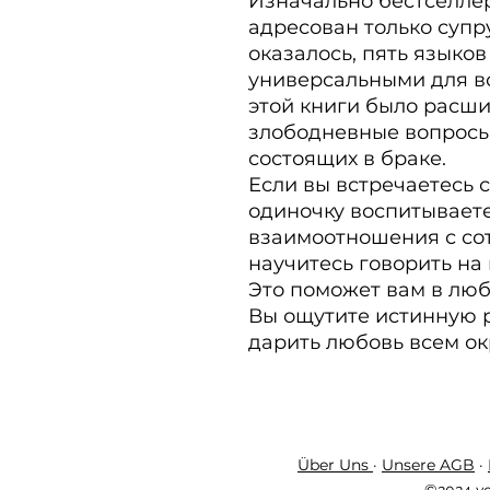
Изначально бестселлер
адресован только супру
оказалось, пять языков
универсальными для вс
этой книги было расшир
злободневные вопросы 
состоящих в браке.

Если вы встречаетесь с
одиночку воспитываете
взаимоотношения с сот
научитесь говорить на
Это поможет вам в люб
Вы ощутите истинную р
дарить любовь всем о
Über Uns
·
Unsere AGB
·