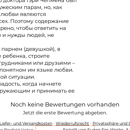
 доктора Гэри Чепмена был 
жеским парам, но, как 
 любви являются 
ех. Поэтому содержание 
ено, чтобы ответить на 
и нужды людей, не 
 парнем (девушкой), в 
 ребенка, строите 
рудниками или друзьями – 
 понятном им языке любви. 
ой ситуации.

адость, когда начнете 
кружающим и принимать ее
Noch keine Bewertungen vorhanden
Jetzt die erste Bewertung abgeben.
Liefer- und Versandkosten
·
Wiederrufsrecht
·
Privatsphäre und
Erstellt von
Eugen Ens Werbe- & 