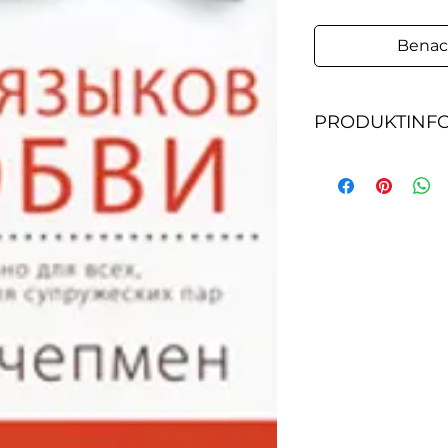
Benac
PRODUKTINF
Понимание пяти я
всех, а не только
окружает огромно
же часто мы чувс
важно, холосты вы
просто необходи
хотите дарить и 
научитесь говори
который близок 
родственникам и 
разными характе
любовь. Существу
любви: