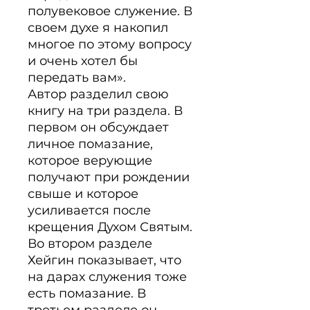
полувековое служение. В 
своем духе я нако­пил 
многое по этому вопросу 
и очень хотел бы 
передать вам».

Автор разделил свою 
книгу на три раздела. В 
первом он обсуж­дает 
личное помазание, 
которое верующие 
получают при рожде­нии 
свыше и которое 
усиливается после 
крещения Духом Святым. 
Во втором разделе 
Хейгин показывает, что 
на дарах служения тоже 
есть помазание. В 