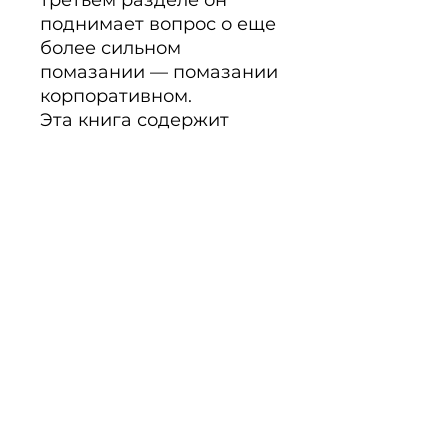
третьем разделе он 
поднимает вопрос о еще 
более сильном 
помазании — помазании 
корпоративном.

Эта книга содержит 
ценные истины, и 
многие серьезные 
иссле­дователи Библии 
отнесут ее к категории 
«обязательного чтения», 
которое поможет понять 
великое движение 
Господа, которое уже 
начинает происходить 
по всему миру.
PRODUKTINFO