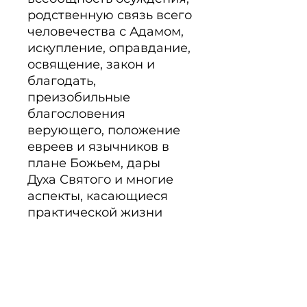
родственную связь всего 
человечества с Адамом, 
искупление, оправдание, 
освящение, закон и 
благодать, 
преизобильные 
благословения 
верующего, положение 
евреев и язычников в 
плане Божьем, дары 
Духа Святого и многие 
аспекты, касающиеся 
практической жизни 
христианина.

Павел написал эту книгу 
во время своего 
третьего 
миссионерского 