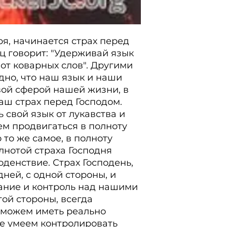
Страх Господень, 
одной стороны, и
и контроль над н
ря, начинается страх перед 
другой стороны, 
ц говорит: "Удерживай язык 
можем иметь реа
умеем контролиро
 от коварных слов". Другими 
В книге Притчей 1
но, что наш язык и наши 
уста свои, гот бе
вой сферой нашей жизни, в 
широко раскрывае
ш страх пе­ред Господом. 
свой язык от лукав­ства и 
ем продвигаться в полноту 
 то же самое, в полноту 
олнотой страха Господня 
оденствие. Страх Господень, 
ней, с одной стороны, и 
ние и контроль над нашими 
гой стороны, всегда 
можем иметь реально 
е умеем контролировать 