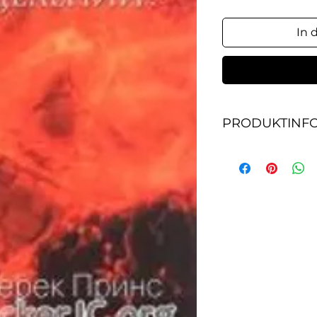
In 
PRODUKTINF
Где же, конкретно
перед Гос­подом?
"Удерживай язык с
коварных слов". 
очевидно, что на
той первой сферо
проявляется наш 
мы можем хранить 
уста от лжи, то 
полноту благослов
полноту страха Го
Господня приходя