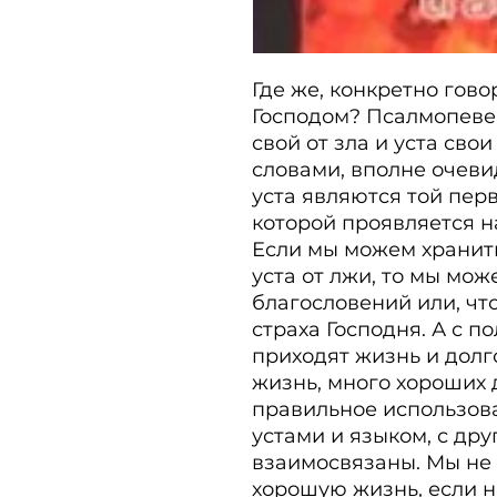
Где же, конкретно гово
Гос­подом? Псалмопеве
свой от зла и уста свои
словами, вполне очевид
уста являются той пер
которой проявляется на
Если мы можем хранить 
уста от лжи, то мы мож
благословений или, что
страха Гос­подня. А с п
приходят жизнь и дол­г
жизнь, много хороших д
правильное использова
устами и языком, с дру
взаимосвязаны. Мы не 
хорошую жизнь, если н