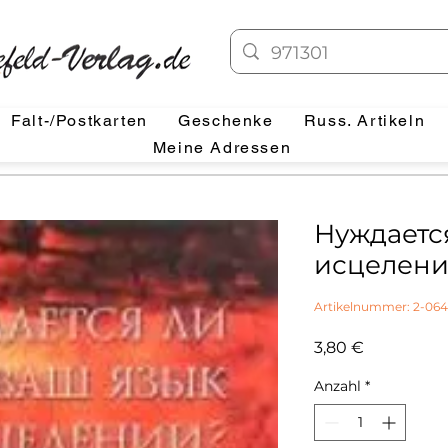
Falt-/Postkarten
Geschenke
Russ. Artikeln
Meine Adressen
Нуждаетс
исцелен
Artikelnummer: 2-064
Preis
3,80 €
Anzahl
*