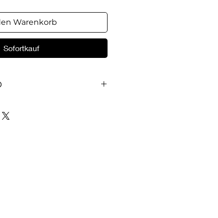
den Warenkorb
Sofortkauf
O
 говоря, начинается страх
 Псалмопевец говорит:
вой от зла и уста свои от
Другими словами, вполне
ш язык и наши уста являются
й нашей жизни, в которой
страх пе­ред Господом. Если
свой язык от лукав­ства и
мы можем продвигаться в
ений или, что то же самое, в
с­подня. А с полнотой страха
т жизнь и дол­годенствие.