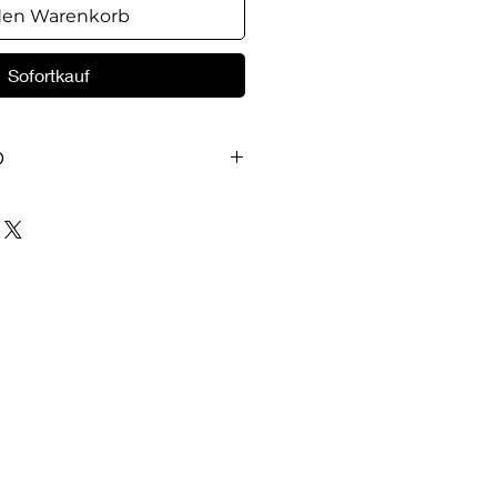
den Warenkorb
Sofortkauf
O
е Адама" доктор
Лэрри Крабб
иблеист Дон Хадсон и
ультант Эл Эндрюс -
вому взглянуть на эту
понять, какими же Бог
 Используя библейский
ессиональный опыт, авторы
взгляд на мужскую природу.
мчиво и честно анализируется
анной мужской борьбы и
удности, с которыми мужчины
ремясь к общению. Эта
книга
н преодолеть парализующий