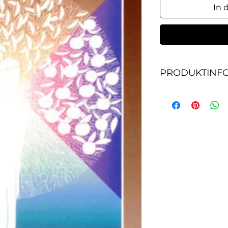
In 
PRODUKTINF
В
книге
"Молчани
и его коллеги - б
воспитатель-конс
предлагают по-но
проблему, чтобы 
задумал мужчин.
материал и проф
предлагают свой 
В этой книге вду
природа непрест
показываются тр
сталкиваются, ст
призывает мужчи