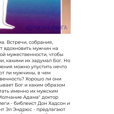
страх перед неуда
действовать.
ма. Встречи, собрания, 
т вдохновить мужчин на 
ой мужественности, чтобы 
и, какими их задумал Бог. Но 
ния можно упустить нечто 
т ли мужчины, в чем 
венность? Хорошо ли они 
ывает Бог и каким образом 
тать именно их мужским 
 "Молчание Адама" доктор 
леги - библеист Дон Хадсон и 
нт Эл Эндрюс - предлагают 