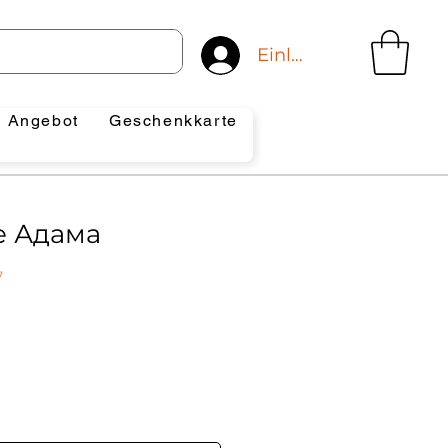
Einloggen
Angebot
Geschenkkarte
е Адама
7