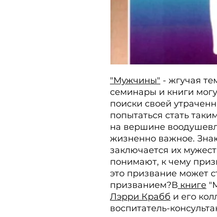
"Мужчины"
 - жгучая те
семинары и книги могу
поиски своей утраченн
попытаться стать таким
на вершине воодушевле
жизненно важное. Знаю
заключается их мужест
понимают, к чему приз
это призвание может с
призванием?В
книге
Лэрри Крабб
 и его кол
воспитатель-консульта