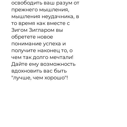
освободить ваш разум от 
прежнего мышления, 
мышления неудачника, в 
то время как вместе с 
Зигом Зигларом вы 
обретете новое 
понимание успеха и 
получите наконец то, о 
чем так долго мечтали! 
Дайте ему возможность 
вдохновить вас быть 
"лучше, чем хорошо"!
PRODUKTINFO
Позвольте этому мастеру
мотивации помочь освободить
ваш разум от прежнего
мышления, мышления