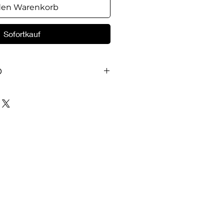
den Warenkorb
Sofortkauf
O
рно можно назвать
му что молодые пастора,
, и даже пастора со стажем
 чем, как правило,
го ожидать от членов церкви;
рковными деньгами; как
редств; как осуществлять
ви — эти и другие вопросы
 и откровенно поднимаются
ого, в разделах посвященных
ы также найдете очень
ого и на какую должность
ообще не нанимать на работу,