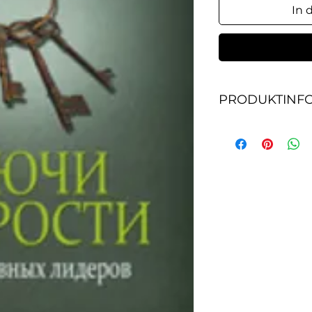
In 
PRODUKTINF
Эту книгу бесспо
уникальной, пото
служители церкви
найдут в ней то, о
умалчивается. Че
как управлять це
проводить сбор с
учет членов церк
бескомпромиссно
автором. Кроме т
работодателям, в
ценные советы: к
назначать; кого в