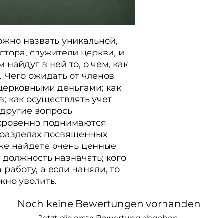
а если наняли, т
уволить.
ожно назвать уникальной, 
тора, служители церкви, и 
найдут в ней то, о чем, как 
 Чего ожидать от членов 
церковными деньгами; как 
; как осуществлять учет 
 другие вопросы 
кровенно поднимаются 
 разделах посвященных 
же найдете очень ценные 
 должность назначать; кого 
работу, а если наняли, то 
жно уволить.
Noch keine Bewertungen vorhanden
Jetzt die erste Bewertung abgeben.