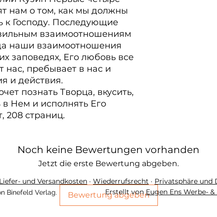
т нам о том, как мы должны 
 к Господу. Последующие 
авильным взаимоотношениям 
да наши взаимоотношения 
х заповедях, Его любовь все 
 нас, пребывает в нас и 
 и действия.

очет познать Творца, вкусить, 
 в Нем и исполнять Его 
 208 страниц.

Noch keine Bewertungen vorhanden
Jetzt die erste Bewertung abgeben.
Liefer- und Versandkosten
·
Wiederrufsrecht
·
Privatsphäre und
Erstellt von
Eugen Ens Werbe- & 
n Binefeld Verlag.
Bewertung abgeben