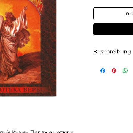
In 
Beschreibung
лий Кузин Первые четыре 