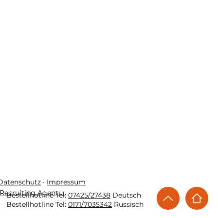
 Datenschutz
·
Impressum
Recruiting Agentur
Bestellhotline Tel:
07425/27438
Deutsch
Bestellhotline Tel:
0171/7035342
Russisch