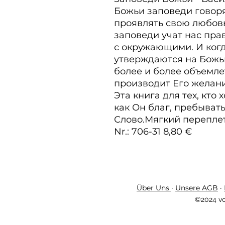
Божьи заповеди говоря
проявлять свою любовь
заповеди учат нас пр
с окружающими. И ког
утверждаются на Божьи
более и более объемлет
производит Его желания
Эта книга для тех, кто х
как Он благ, пребывать
Слово.Мягкий переплет,
Nr.: 706-31 8,80 €
Über Uns
·
Unsere AGB
·
©2024 vo