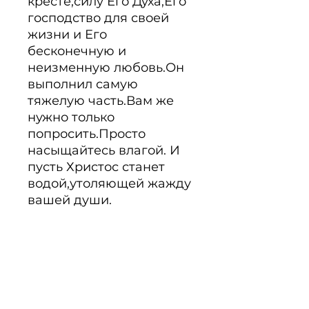
кресте,силу Его Духа,Его 
господство для своей 
жизни и Его 
бесконечную и 
неизменную любовь.Он 
выполнил самую 
тяжелую часть.Вам же 
нужно только 
попросить.Просто 
насыщайтесь влагой. И 
пусть Христос станет 
водой,утоляющей жажду 
вашей души.
PRODUKTINFO
Примите труд Христа на
кресте,силу Его Духа,Его
господство для своей жизни и