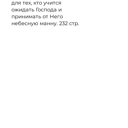
для тех, кто учится 
ожидать Господа и 
принимать от Него 
небесную манну. 232 стр.

Nr.: 71-180 Sonderpreis 
9,95 €
Beschreibung
Noch keine Bewertungen
vorhanden
Jetzt die erste Bewertung
abgeben.
Bewertung abgeben