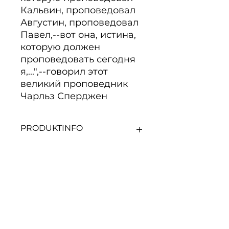
Кальвин, проповедовал 
Августин, проповедовал 
Павел,--вот она, истина, 
которую должен 
проповедовать сегодня 
я,...",--говорил этот 
великий проповедник 
Чарльз Сперджен
PRODUKTINFO
Странная истина, которую
проповедовал Кальвин,
проповедовал Августин,
проповедовал Павел,--вот она,
Noch keine Bewertungen
истина, которую должен
vorhanden
проповедовать сегодня я,...",--
говорил этот великий
Jetzt die erste Bewertung
abgeben.
проповедник Чарльз Сперджен