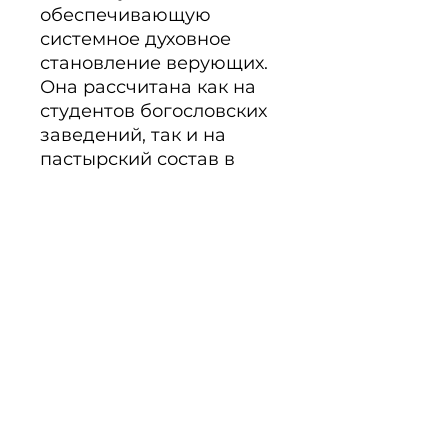
обеспечивающую 
системное духовное 
становление верующих. 
Она рассчитана как на 
студентов богословских 
заведений, так и на 
пастырский состав в 
руководстве общин. 261 
стр.

Nr.: 71-160 12,90 €
PRODUKTINFO
Noch keine Bewertungen
vorhanden