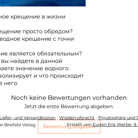
ное крещение в жизни 
ещение просто обрядом?

водное крещение с точки 
ие является обязательным?

 вы найдете в данной 
аете значение водного 
волизирует и что происходит 
е него
Noch keine Bewertungen vorhanden
Jetzt die erste Bewertung abgeben.
Liefer- und Versandkosten
·
Wiederrufsrecht
·
Privatsphäre und
Erstellt von
Eugen Ens Werbe- & 
n Binefeld Verlag.
Bewertung abgeben