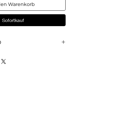
den Warenkorb
Sofortkauf
O
ет водное крещение в жизни
ляется ли водное крещение
 Как должно проходить
 с точки зрения Библии?
рещение является
веты на эти вопросы вы
 брошюре. Также вы узнаете
 крещения, что оно
что происходит в жизни
его