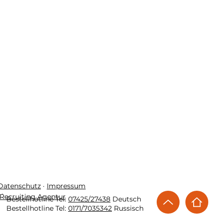
 Datenschutz
·
Impressum
Recruiting Agentur
Bestellhotline Tel:
07425/27438
Deutsch
Bestellhotline Tel:
0171/7035342
Russisch