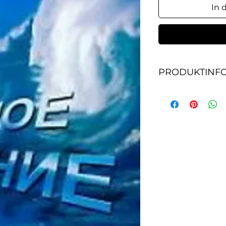
In 
PRODUKTINF
Какую роль игра
христианина? Яв
просто обрядом?
водное крещение
Почему водное к
обязательным? От
найдете в данной
значение водного
символизирует и 
человека после н