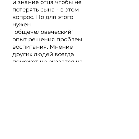
и знание отца чтобы не 
потерять сына - в этом 
вопрос. Но для этого 
нужен 
"общечеловеческий" 
опыт решения проблем 
воспитания. Мнение 
других людей всегда 
поможет не оказатся на 
едине с проблемой и 
покажет путь к ее 
решению.
PRODUKTINFO
Многие слышали об этой книге
и о ее авторе. Здесь излишни
коментарии. Так-как все о чем
пишет Джош Макдауэлл - это