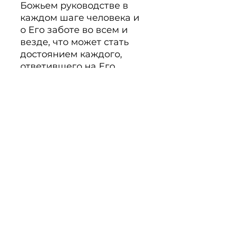
Божьем руководстве в 
каждом шаге человека и 
о Его заботе во всем и 
везде, что может стать 
достоянием каждого, 
ответившего на Его 
призыв. 284 стр.

Nr.: 78-194 10,90 €
Beschreibung
Noch keine Bewertungen
vorhanden
Jetzt die erste Bewertung
abgeben.