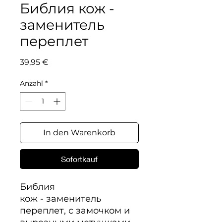
Библия кож -
заменитель
переплет
Preis
39,95 €
Anzahl
*
In den Warenkorb
Sofortkauf
Библия

кож - заменитель 
переплет, с замочком и 