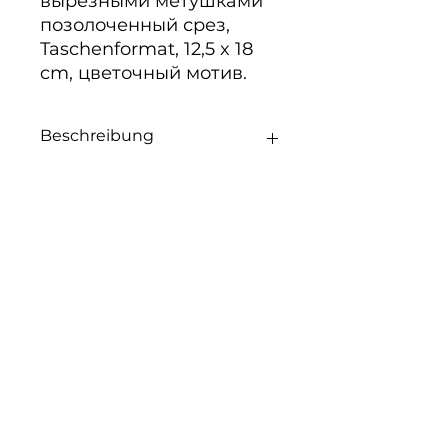
вырезными метушками 
позолоченный срез, 
Taschenformat, 12,5 x 18 
cm, цветочный мотив.
Beschreibung
Noch keine Bewertungen
vorhanden
Jetzt die erste Bewertung
abgeben.
Bewertung abgeben
Über Uns
·
Unsere AGB
·
Liefer- und