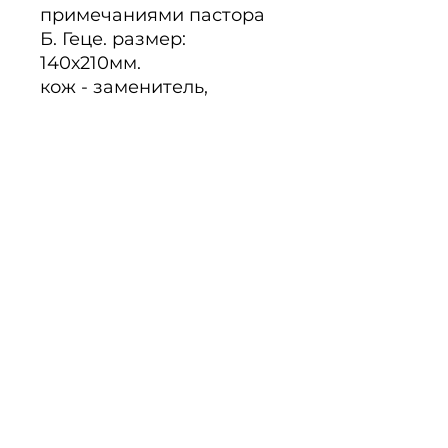
примечаниями пастора 
Б. Геце. размер: 
140х210мм.

кож - заменитель, 
переплет, с замочком, 
позолоченный срез
Beschreibung
Noch keine Bewertungen
vorhanden
Jetzt die erste Bewertung
abgeben.